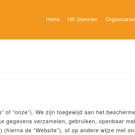
Home
HR Diensten
Organisatieo
ns” of “onze”). We zijn toegewijd aan het bescherm
lijke gegevens verzamelen, gebruiken, openbaar m
/
) (hierna de “Website”), of op andere wijze met o