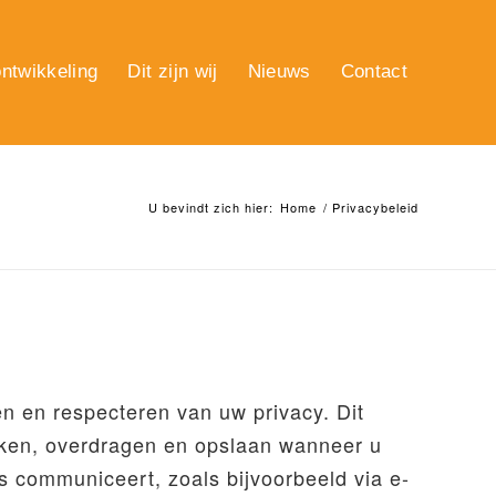
ntwikkeling
Dit zijn wij
Nieuws
Contact
U bevindt zich hier:
Home
/
Privacybeleid
en en respecteren van uw privacy. Dit
aken, overdragen en opslaan wanneer u
ns communiceert, zoals bijvoorbeeld via e-