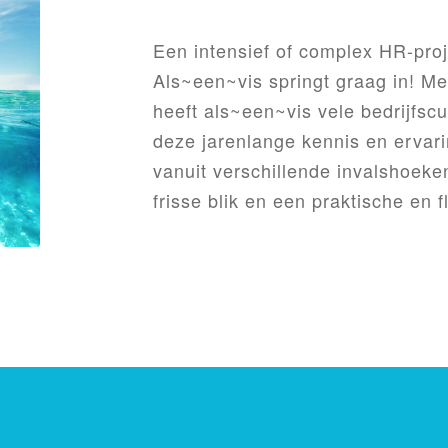
Een intensief of complex HR-proje
Als~een~vis springt graag in! Me
heeft als~een~vis vele bedrijfsc
deze jarenlange kennis en ervar
vanuit verschillende invalshoeke
frisse blik en een praktische en 