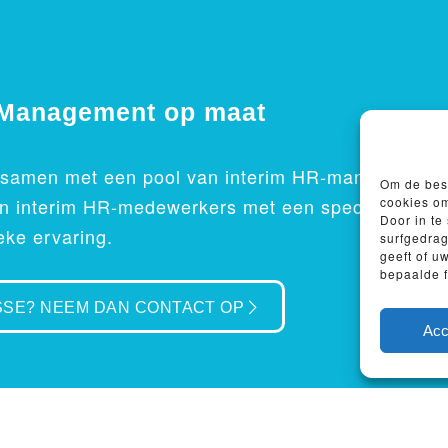
 Management op maat
 samen met een pool van interim HR-managers, in
Om de best
cookies om
n interim HR-medewerkers met een specifieke exp
Door in t
ieke ervaring.
surfgedrag
geeft of u
bepaalde f
SSE? NEEM DAN CONTACT OP
Acc